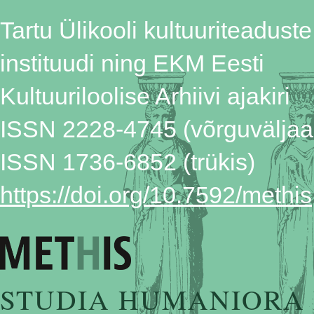
Tartu Ülikooli kultuuriteaduste
instituudi ning EKM Eesti
Kultuuriloolise Arhiivi ajakiri
ISSN 2228-4745 (võrguväljaa
ISSN 1736-6852 (trükis)
https://doi.org/10.7592/methis
STUDIA HUMANIORA 