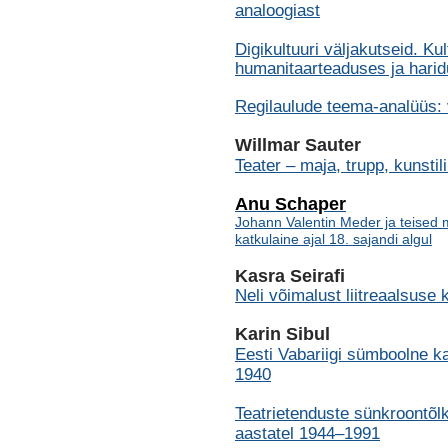
analoogiast
Digikultuuri väljakutseid. K
humanitaarteaduses ja har
Regilaulude teema-analüüs: v
Willmar Sauter
Teater – maja, trupp, kunstil
Anu Schaper
Johann Valentin Meder ja teised 
katkulaine ajal 18. sajandi algul
Kasra Seirafi
Neli võimalust liitreaalsu
Karin Sibul
Eesti Vabariigi sümboolne ka
1940
Teatrietenduste sünkroontõlk
aastatel 1944–1991