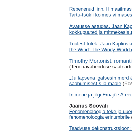
Rebenenud linn. II maailmas
Tartu-tsükli kolmes viimase
Avatusse astudes. Jaan Kapl
kokkupuuted ja mitmekesis
Tuulest tulek. Jaan Kaplinsk
the Wind: The Windy World o
Timothy Mortonist, romant
(Teooriavahenduse saatearti
„Ju lapsena igatsesin merd ä
saabumisest siia maale
(Ees
Inimene ja jõgi Emajõe Ateen
Jaanus Sooväli
Fenomenoloogia teke ja uu
fenomenoloogia erinumbrile
Teadvuse dekonstruktsioon: