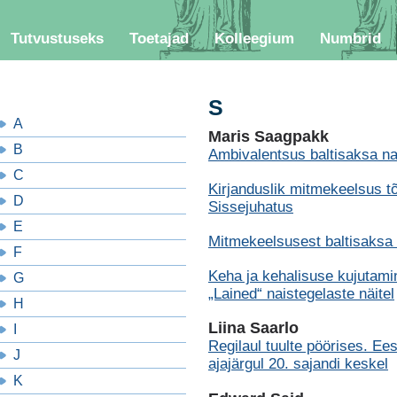
Tutvustuseks
Toetajad
Kolleegium
Numbrid
S
A
Maris Saagpakk
B
Ambivalentsus baltisaksa na
C
Kirjanduslik mitmekeelsus tõ
D
Sissejuhatus
E
Mitmekeelsusest baltisaksa 
F
Keha ja kehalisuse kujutami
G
„Lained“ naistegelaste näitel
H
Liina Saarlo
I
Regilaul tuulte pöörises. Eest
J
ajajärgul 20. sajandi keskel
K