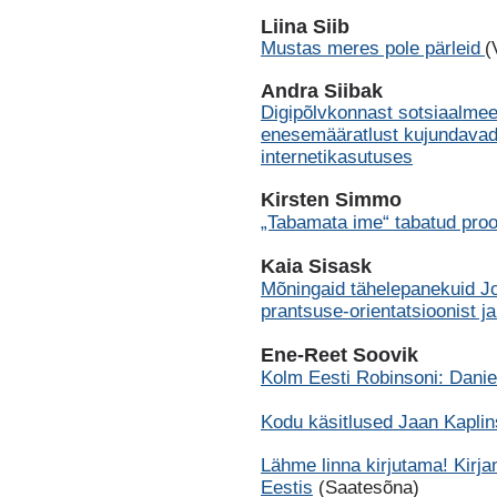
Liina Siib
Mustas meres pole pärleid
(
Andra Siibak
Digipõlvkonnast sotsiaalmee
enesemääratlust kujundavad 
internetikasutuses
Kirsten Simmo
„Tabamata ime“ tabatud proo
Kaia Sisask
Mõningaid tähelepanekuid Jo
prantsuse-orientatsioonist ja
Ene-Reet Soovik
Kolm Eesti Robinsoni: Danie
Kodu käsitlused Jaan Kaplin
Lähme linna kirjutama! Kirja
Eestis
(Saatesõna)