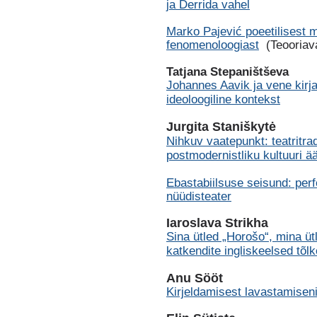
ja Derrida vahel
Marko Pajević poeetilisest m
fenomenoloogiast
(Teooriava
Tatjana Stepaništševa
Johannes Aavik ja vene kirjan
ideoloogiline kontekst
Jurgita Staniškytė
Nihkuv vaatepunkt: teatritra
postmodernistliku kultuuri ä
Ebastabiilsuse seisund: per
nüüdisteater
Iaroslava Strikha
Sina ütled „Horošo“, mina ü
katkendite ingliskeelsed tõl
Anu Sööt
Kirjeldamisest lavastamisen