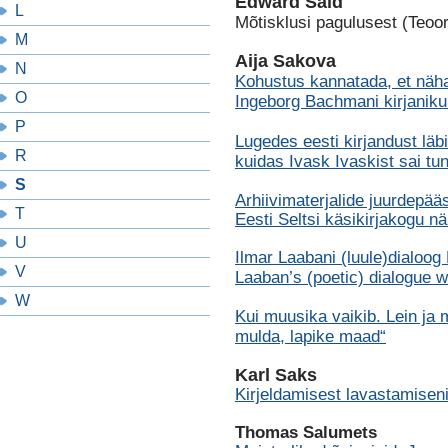
Edward Said
L
Mõtisklusi pagulusest (Teoor
M
Aija Sakova
N
Kohustus kannatada, et näha
O
Ingeborg Bachmani kirjani
P
Lugedes eesti kirjandust läb
R
kuidas Ivask Ivaskist sai tu
S
Arhiivimaterjalide juurdepä
T
Eesti Seltsi käsikirjakogu näi
U
Ilmar Laabani (luule)dialoog 
V
Laaban’s (poetic) dialogue 
W
Kui muusika vaikib. Lein ja 
mulda, lapike maad“
Karl Saks
Kirjeldamisest lavastamisen
Thomas Salumets