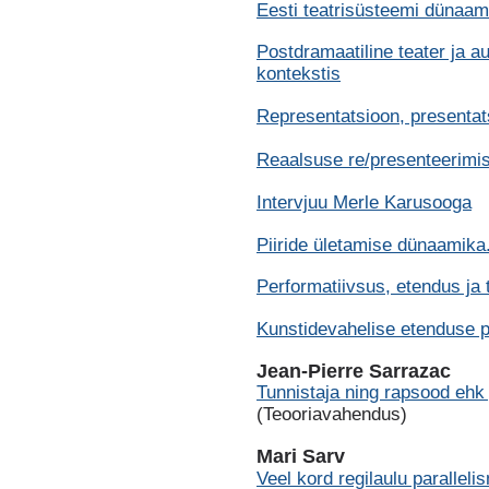
Eesti teatrisüsteemi dünaamik
Postdramaatiline teater ja au
kontekstis
Representatsioon, presentats
Reaalsuse re/presenteerimis
Intervjuu Merle Karusooga
Piiride ületamise dünaamika.
Performatiivsus, etendus ja 
Kunstidevahelise etenduse po
Jean-Pierre Sarrazac
Tunnistaja ning rapsood ehk 
(Teooriavahendus)
Mari Sarv
Veel kord regilaulu paralleli