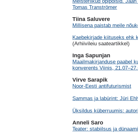
Meisterlikud õpipoisid. Jaan
Tomas Tranströmer
Tiina Saluvere
Millisena paistab meile nõ
Kaebekirjade kiituseks ehk 
(Arhiivileiu saateartikkel)
Inga Sapunjan
Maailmakirjanduse paabel ku
konverents Viinis, 21.07–27
Virve Sarapik
Noor-Eesti antifuturismist
Sammas ja labürint: Jüri Ehl
Üksildus küberruumis: autori
Anneli Saro
Teater: stabiilsus ja dünaam