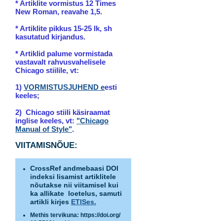
* Artiklite vormistus
12 Times
New Roman, reavahe 1,5.
* Artiklite pikkus 15-25 lk, sh
kasutatud kirjandus.
* Artiklid palume vormistada
vastavalt
rahvusvahelisele
Chicago stiilile, vt:
1)
VORMISTUSJUHEND
e
esti
keeles;
2) Chicago stiili käsiraamat
i
nglise keeles, vt:
"Chicago
Manual of Style"
.
VIITAMISNÕUE:
CrossRef andmebaasi DOI
indeksi lisamist artiklitele
nõutakse nii viitamisel kui
ka allikate loetelus, samuti
artikli kirjes
ETISes.
Methis tervikuna: https://doi.org/