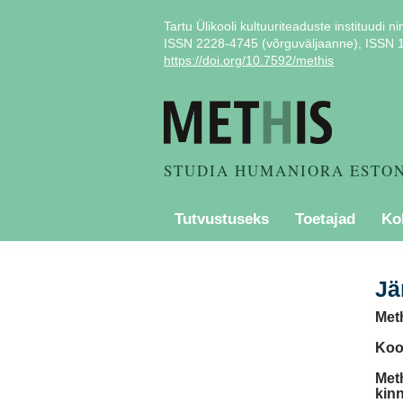
Tartu Ülikooli kultuuriteaduste instituudi ni
ISSN 2228-4745 (võrguväljaanne), ISSN 1
https://doi.org/10.7592/methis
STUDIA HUMANIORA ESTO
Tutvustuseks
Toetajad
Ko
Jä
Meth
Koo
Met
kinn