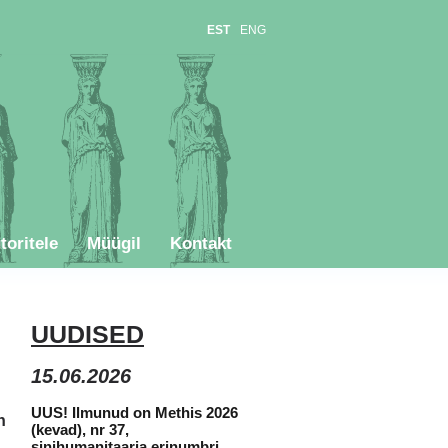
EST
ENG
toritele
Müügil
Kontakt
UUDISED
15.06
.2026
UUS! Ilmunud on Methis 2026
n
(kevad), nr 37,
sinihumanitaaria erinumbri