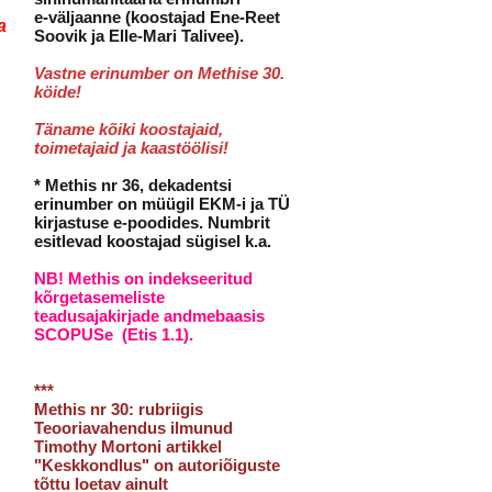
e-väljaanne (koostajad Ene-Reet
a
Soovik ja Elle-Mari Talivee).
Vastne erinumber on Methise 30
.
köide!
Täname kõiki koostajaid,
toimetajaid ja kaastöölisi!
* Methis nr 36, dekadentsi
erinumber on müügil EKM-i ja TÜ
kirjastuse e-poodides. Numbrit
esitlevad koostajad sügisel k.a.
NB! Methis on indekseeritud
kõrgetasemeliste
teadusajakirjade andmebaasis
SCOPUSe (Etis 1.1).
***
Methis nr 30: rubriigis
Teooriavahendus ilmunud
Timothy Mortoni artikkel
"Keskkondlus" on autoriõiguste
tõttu loetav ainult