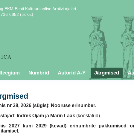
ng EKM Eesti Kultuuriloolise Arhiivi ajakiri
736-6852 (trükis)
NICA
lleegium
Numbrid
Autorid A-Y
Järgmised
Au
rgmised
is nr 38, 2026 (sügis): Nooruse erinumber.
stajad: Indrek Ojam ja Marin Laak
(koostatud)
his 2027 kuni 2029 (kevad) erinumbrite pakkumised o
itamisel.