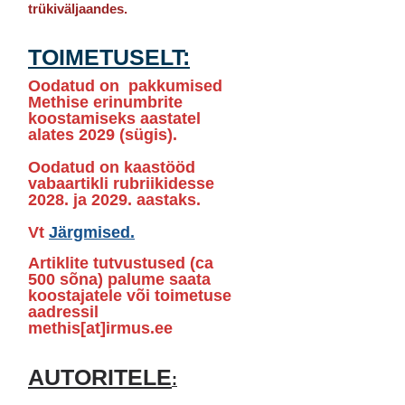
trükiväljaandes.
TOIMETUSELT:
Oodatud on pakkumised
Methise erinumbrite
koostamiseks aastatel
alates 2029 (sügis).
Oodatud on kaastööd
vabaartikli rubriikidesse
2028. ja 2029. aastaks.
Vt
Järgmised.
Artiklite tutvustused (ca
500 sõna
) palume saata
koostajatele või
toimetuse
aadressil
methis[at]irmus.ee
AUTORITELE
: